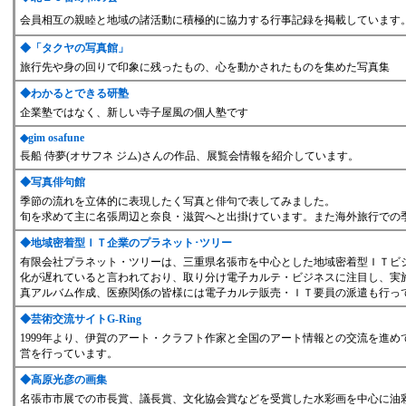
会員相互の親睦と地域の諸活動に積極的に協力する行事記録を掲載しています
◆「タクヤの写真館」
旅行先や身の回りで印象に残ったもの、心を動かされたものを集めた写真集
◆
わかるとできる研塾
企業塾ではなく、新しい寺子屋風の個人塾です
◆
gim osafune
長船 侍夢(オサフネ ジム)さんの作品、展覧会情報を紹介しています。
◆
写真俳句館
季節の流れを立体的に表現したく写真と俳句で表してみました。
旬を求めて主に名張周辺と奈良・滋賀へと出掛けています。また海外旅行での
◆
地域密着型ＩＴ企業のプラネット･ツリー
有限会社プラネット・ツリーは、三重県名張市を中心とした地域密着型ＩＴビ
化が遅れていると言われており、取り分け電子カルテ・ビジネスに注目し、実
真アルバム作成、医療関係の皆様には電子カルテ販売・ＩＴ要員の派遣も行っ
◆
芸術交流サイトG-Ring
1999年より、伊賀のアート・クラフト作家と全国のアート情報との交流を進
営を行っています。
◆
高原光彦の画集
名張市市展での市長賞、議長賞、文化協会賞などを受賞した水彩画を中心に油