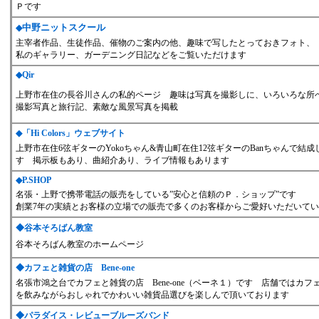
Ｐです
中野ニットスクール
◆
主宰者作品、生徒作品、催物のご案内の他、趣味で写したとっておきフォト、
私のギャラリー、ガーデニング日記などをご覧いただけます
◆
Qir
上野市在住の長谷川さんの私的ページ 趣味は写真を撮影しに、いろいろな所
撮影写真と旅行記、素敵な風景写真を掲載
◆
「Hi Colors」ウェブサイト
上野市在住6弦ギターのYokoちゃん&青山町在住12弦ギターのBanちゃんで結成し
す 掲示板もあり、曲紹介あり、ライブ情報もあります
◆
P.SHOP
名張・上野で携帯電話の販売をしている”安心と信頼のＰ．ショップ”です
創業7年の実績とお客様の立場での販売で多くのお客様からご愛好いただいて
◆
谷本そろばん教室
谷本そろばん教室のホームページ
◆
カフェと雑貨の店 Bene-one
名張市鴻之台でカフェと雑貨の店 Bene-one（ベーネ１）です 店舗ではカ
を飲みながらおしゃれでかわいい雑貨品選びを楽しんで頂いております
◆
パラダイス・レビューブルーズバンド