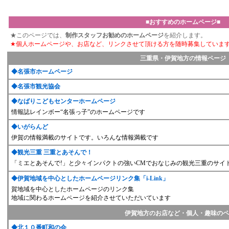
■おすすめのホームページ■
★このページでは、
制作スタッフお勧めのホームページ
を紹介します。
★個人ホームページや、お店など、リンクさせて頂ける方を随時募集していま
三重県・伊賀地方の情報ページ
◆
名張市ホームページ
◆
名張市観光協会
◆
なばりこどもセンターホームページ
情報誌レインボー“名張っ子”のホームページです
◆
いがらんど
伊賀の情報満載のサイトです。いろんな情報満載です
◆
観光三重 三重とあそんで！
「ミエとあそんで!」と少々インパクトの強いCMでおなじみの観光三重のサイ
◆
伊賀地域を中心としたホームページリンク集「i-Link」
賀地域を中心としたホームページのリンク集
地域に関わるホームページを紹介させていただいています
伊賀地方のお店など・個人・趣味のペ
◆
北１０番町和の会