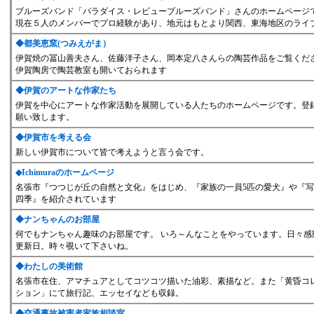
ブルーズバンド「パラダイス・レビューブルーズバンド」さんのホームページ
現在５人のメンバーでプロ経験があり、地元はもとより関西、東海地区のライ
◆
都美恵窯(つみえがま）
伊賀焼の冨山善夫さん、佐藤洋子さん、岡本定八さんらの陶芸作品をご覧くだ
伊賀陶房で陶芸教室も開いておられます
◆
伊賀のアートな作家たち
伊賀を中心にアートな作家活動を展開している人たちのホームページです。登
願い致します。
◆
伊賀市を考える会
新しい伊賀市について皆で考えようと言う会です。
◆
Ichimuraのホームページ
名張市『つつじが丘の自然と文化』をはじめ、『家族の一員5匹の愛犬』や『
四季』を紹介されています
◆
ナンちゃんのお部屋
何でもナンちゃん趣味のお部屋です。 いろ～んなことをやっています。日々感
更新日。時々覗いて下さいね。
◆
わたしの美術館
名張市在住、アマチュアとしてコツコツ描いた油彩、素描など。また「黄昏コ
ション」にて旅行記、エッセイなども収録。
◆
交通事故被害者家族相談室