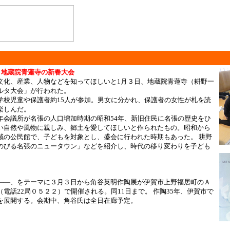
・地蔵院青蓮寺の新春大会
文化、産業、人物などを知ってほしいと1月３日、地蔵院青蓮寺（耕野一
ルタ大会」が行われた。
学校児童や保護者約15人が参加。男女に分かれ、保護者の女性が札を読
楽しんだ。
年会議所が名張の人口増加時期の昭和54年、新旧住民に名張の歴史をひ
い自然や風物に親しみ、郷土を愛してほしいと作られたもの。昭和から
域の公民館で、子どもを対象とし、盛会に行われた時期もあった。 耕野
のびる名張のニュータウン」などを紹介し、時代の移り変わりを子ども
――、をテーマに３月３日から角谷英明作陶展が伊賀市上野福居町のＡ
電話22局０５２２）で開催される。同11日まで。 作陶35年、伊賀市で
を展開する。会期中、角谷氏は全日在廊予定。