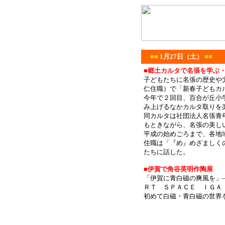
■■
1月27日（土）
■■
■郷土カルタで名張を学ぶ
子どもたちに名張の歴史や
仁住職）で「新春子どもカ
今年で２回目、百合が丘小
み上げるなかカルタ取りを
同カルタは社団法人名張青
もときながら、名張の美し
平成の始めごろまで、各地
住職は「『め』めざましく
たちに話した。
■伊賀で角谷英明作陶展
「伊賀に青白磁の爽風を」
ＲＴ ＳＰＡＣＥ ＩＧＡ（
初めて白磁・青白磁の世界